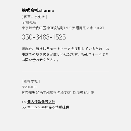
株式会社shorma
[ 御茶ノ水支社 ]
〒101-0063
東京都千代田区神田淡路町1-9-5 天翔御茶ノ水ビル201
050-3483-1525
※現在、当社はリモートワークを採用しているため、お
電話での取り次ぎが難しい状況です。Webフォームより
お問い合わせください。
[ 箱根本社 ]
〒250-0311
神奈川県足柄下郡箱根町湯本691-10 浅野ビル4F
>>
個人情報保護方針
>>
マージン率に係る情報提供