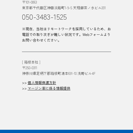
〒101-0063
東京都千代田区神田淡路町1-9-5 天翔御茶ノ水ビル201
050-3483-1525
※現在、当社はリモートワークを採用しているため、お
電話での取り次ぎが難しい状況です。Webフォームより
お問い合わせください。
[ 箱根本社 ]
〒250-0311
神奈川県足柄下郡箱根町湯本691-10 浅野ビル4F
>>
個人情報保護方針
>>
マージン率に係る情報提供