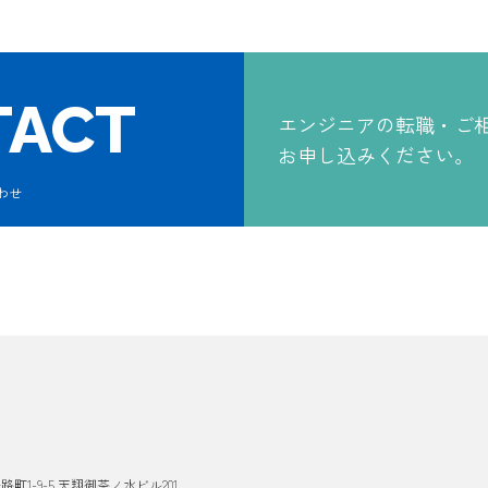
TACT
エンジニアの
転職・ご
お申し込みください。
わせ
1-9-5 天翔御茶ノ水ビル201