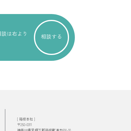
相談は右より
相談する
[ 箱根本社 ]
〒250-0311
神奈川県足柄下郡箱根町湯本691-10