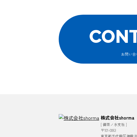
CON
お問い合
株式会社shorma
[ 御茶ノ水支社 ]
〒101-0063
東京都千代田区神田淡路町