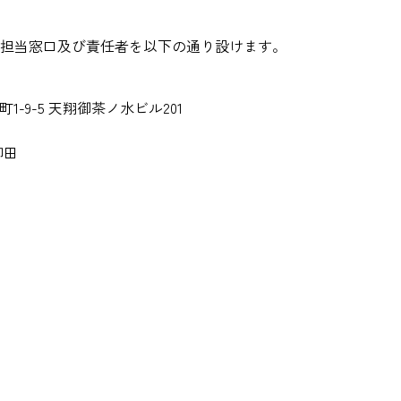
担当窓口及び責任者を以下の通り設けます。
町1-9-5 天翔御茶ノ水ビル201
栁田
rmaなら
以下のステップで
支援し