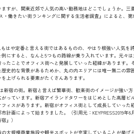
すが、関東近郊で人気の高い勤務地はどこでしょうか。三菱UFJ信
ス・働きたい街ランキングに関する生活者調査』によると、第
…もはや定番と言える街ではあるものの、やはり根強い人気を
を例にすると、なんと5つもの路線が乗り入れています。元々は
行ったことでオフィス街へと発展していった経緯があります。
た歴史的な背景があるためか、丸の内エリアには唯一無二の雰
ンを上げられる要素がたくさんあります。
のは新宿の街。新宿と言えば繁華街、歓楽街のイメージが強い方
広がっています。新宿アイランドタワーをはじめとした高層ビ
オフィスがあります。新宿がオフィス街として成長していった
計画によって始まりました。（引用元：KEYPRESS2019年
新宿』）
指の大規模商業施設や観光スポットが充実していることが挙げ