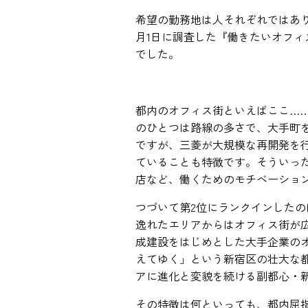
希望の勤務地は人それぞれではありま
月1日に調査した『働きたいオフィ
でした。
都内のオフィス街といえばここ…
のひとつは路線の多さで、大手町
ですが、三菱が大規模な再開発を
ていることも特徴です。そういっ
店など、働くためのモチベーショ
つづいて第2位にランクインした
逸れたエリアからはオフィス街が
成建設をはじめとした大手企業の
えてゆく」という新宿区の壮大な都市
アに進化と変貌を続ける副都心・
その特徴は何といっても、都内屈