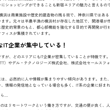
りにショッピングができることも新宿エリアの魅力と言えるの
。横浜は商業施設や歴史的建造物の残る街で、神奈川県ではある
います。元々は半農半漁の横浜村が存在した地区で、開港場が
た歴史的背景のもと、都心部機能を強化する目的で再開発が行
オフィスが集積されています。
なIT企業が集中している！
すが、どのエリアにもIT企業が密集していることが特徴です。丸
TT）やデル・テクノロジーズ株式会社、株式会社セールスフ
には、必然的に人や情報が集まりやすい傾向があります。また
、情報の発信地となっている場合も多く、IT系の企業に好ま
なら…
るのはリモートワークという働き方ですが、交通の便が良く、